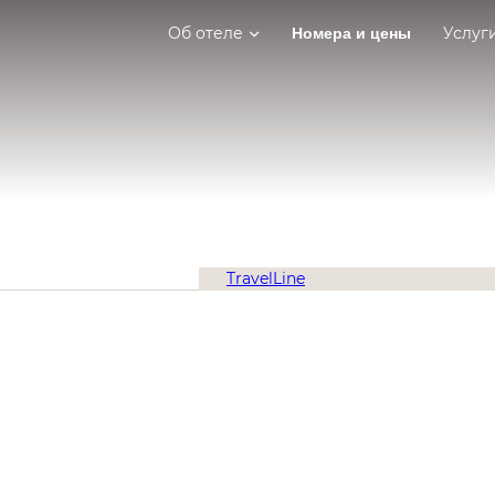
Об отеле
Услуг
Номера и цены
TravelLine
Главная
Номера и цены