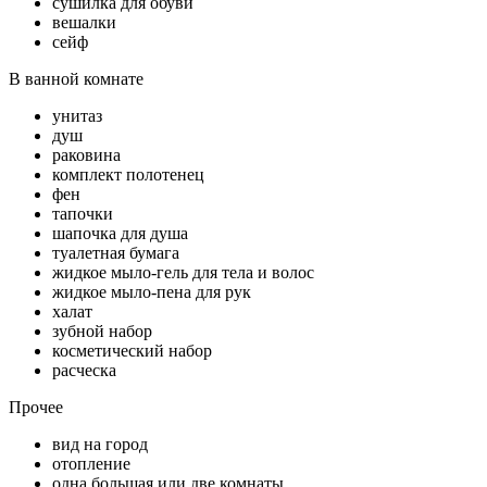
сушилка для обуви
вешалки
сейф
В ванной комнате
унитаз
душ
раковина
комплект полотенец
фен
тапочки
шапочка для душа
туалетная бумага
жидкое мыло-гель для тела и волос
жидкое мыло-пена для рук
халат
зубной набор
косметический набор
расческа
Прочее
вид на город
отопление
одна большая или две комнаты